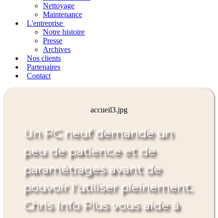
Nettoyage
Maintenance
L'entreprise
Notre histoire
Presse
Archives
Nos clients
Partenaires
Contact
accueil3.jpg
Un PC neuf demande un
peu de patience et de
paramètrages avant de
pouvoir l'utiliser pleinement.
Chris Info Plus vous aide à