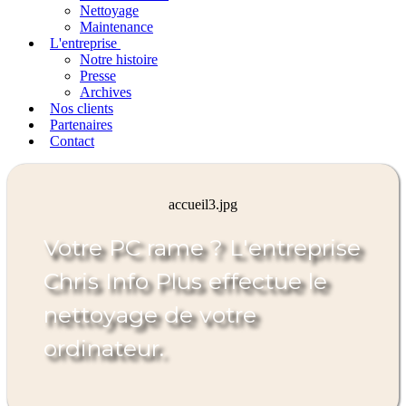
Nettoyage
Maintenance
L'entreprise
Notre histoire
Presse
Archives
Nos clients
Partenaires
Contact
accueil3.jpg
Votre PC rame ? L'entreprise
Chris Info Plus effectue le
nettoyage de votre
ordinateur.