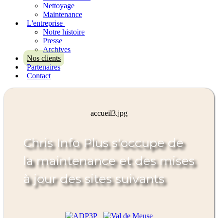
Nettoyage
Maintenance
L'entreprise
Notre histoire
Presse
Archives
Nos clients
Partenaires
Contact
accueil3.jpg
Chris Info Plus s'occupe de
la maintenance et des mises
à jour des sites suivants